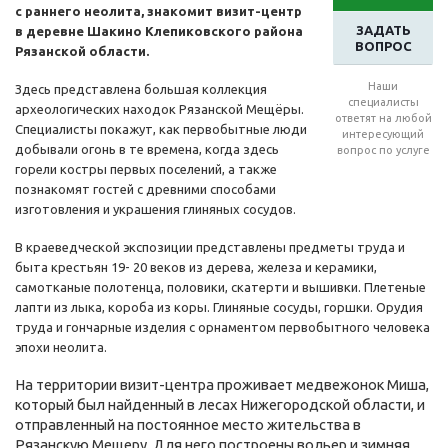
с раннего неолита, знакомит визит-центр
ЗАДАТЬ
в деревне Шакино Клепиковского района
ВОПРОС
Рязанской области.
Наши
Здесь представлена большая коллекция
специалисты
археологических находок Рязанской Мещёры.
ответят на любой
Специалисты покажут, как первобытные люди
интересующий
добывали огонь в те времена, когда здесь
вопрос по услуге
горели костры первых поселений, а также
познакомят гостей с древними способами
изготовления и украшения глиняных сосудов.
В краеведческой экспозиции представлены предметы труда и
быта крестьян 19- 20 веков из дерева, железа и керамики,
самотканые полотенца, половики, скатерти и вышивки. Плетеные
лапти из лыка, короба из коры. Глиняные сосуды, горшки. Орудия
труда и гончарные изделия с орнаментом первобытного человека
эпохи неолита.
На территории визит-центра проживает медвежонок Миша,
который был найденный в лесах Нижегородской области, и
отправленный на постоянное место жительства в
Рязанскую Мещеру. Для него построены вольер и зимняя