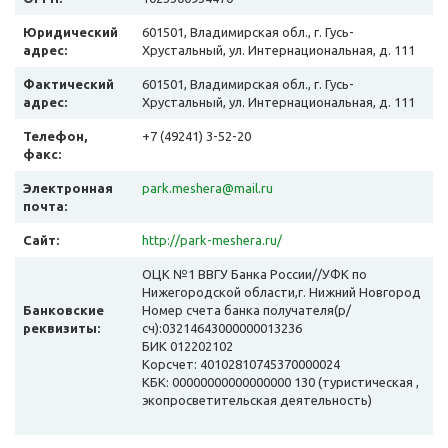
Юридический
601501, Владимирская обл., г. Гусь-
адрес:
Хрустальный, ул. Интернациональная, д. 111
Фактический
601501, Владимирская обл., г. Гусь-
адрес:
Хрустальный, ул. Интернациональная, д. 111
Телефон,
+7 (49241) 3-52-20
факс:
Электронная
park.meshera@mail.ru
почта:
Сайт:
http://park-meshera.ru/
ОЦК №1 ВВГУ Банка России//УФК по
Нижегородской области,г. Нижний Новгород
Банковские
Номер счета банка получателя(р/
реквизиты:
сч):03214643000000013236
БИК 012202102
Корсчет: 40102810745370000024
КБК: 00000000000000000 130 (туристическая ,
экопросветительская деятельность)