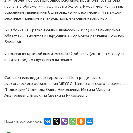
5. Многолетнее светолюбивое растение, предпочитает сырые
песчаные обнажения и сфагновые болота. Имеет ловчие листья,
усаженные маленькими булавовидными ресничками. На каждой
ресничке – клейкие капельки, привлекающие насекомых.
6. Бабочка из Красной книги Рязанской (2011г.) и Владимирской
областей. Относится к Парусникам. Кормовое растение – очиток
большой.
7. Грызун из Красной книги Рязанской области (2011г.). В спячку не
впадает, редко спускается на землю.
Составители: педагоги городского Центра детского
экологического образования МБУДО "Центр детского творчества
"Приокский" Логинова Ольга Николаевна, Митина Марина
Анатольевна, Егоркина Светлана Николаевна.
Поделиться ссылкой: