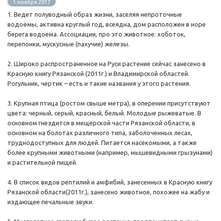
1 ноября 2017
1. Ведет полуводный образ жизни, заселяя непроточные
водоёмы, активна круглый год, всеядна, дом расположен в норе
берега водоема. Ассоциации, про это животное: хоботок,
перепонки, мускусные (пахучие) железы.
2. Широко распространенное на Руси растение сейчас занесено в
Красную книгу Рязанской (2011г.) и Владимирской областей.
Рогульник, чертик – есть и такие названия у этого растения.
3. Крупная птица (ростом свыше метра), в оперении присутствуют
цвета: черный, серый, красный, белый. Молодые рыжеватые. В
основном гнездится в мещерской части Рязанской области, в
основном на болотах различного типа, заболоченных лесах,
труднодоступных для людей. Питается насекомыми, а также
более крупными животными (например, мышевидными грызунами)
и растительной пищей.
4. В список видов рептилий и амфибий, занесенных в Красную книгу
Рязанской области(2011г.), занесено животное, похожее на жабу и
издающее печальные звуки.