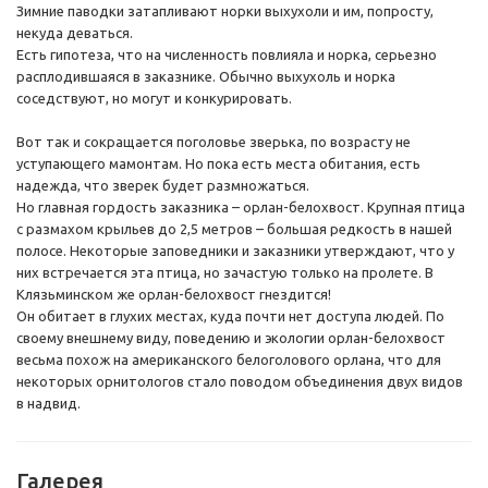
Зимние паводки затапливают норки выхухоли и им, попросту,
некуда деваться.
Есть гипотеза, что на численность повлияла и норка, серьезно
расплодившаяся в заказнике. Обычно выхухоль и норка
соседствуют, но могут и конкурировать.
Вот так и сокращается поголовье зверька, по возрасту не
уступающего мамонтам. Но пока есть места обитания, есть
надежда, что зверек будет размножаться.
Но главная гордость заказника – орлан-белохвост. Крупная птица
с размахом крыльев до 2,5 метров – большая редкость в нашей
полосе. Некоторые заповедники и заказники утверждают, что у
них встречается эта птица, но зачастую только на пролете. В
Клязьминском же орлан-белохвост гнездится!
Он обитает в глухих местах, куда почти нет доступа людей. По
своему внешнему виду, поведению и экологии орлан-белохвост
весьма похож на американского белоголового орлана, что для
некоторых орнитологов стало поводом объединения двух видов
в надвид.
Галерея