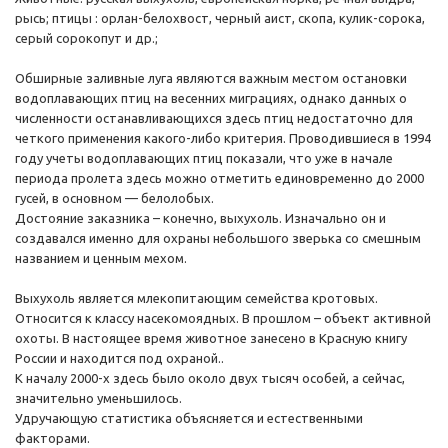
рысь; птицы : орлан-белохвост, черный аист, скопа, кулик-сорока,
серый сорокопут и др.;
Обширные заливные луга являются важным местом остановки
водоплавающих птиц на весенних миграциях, однако данных о
численности останавливающихся здесь птиц недостаточно для
четкого применения какого-либо критерия. Проводившиеся в 1994
году учеты водоплавающих птиц показали, что уже в начале
периода пролета здесь можно отметить единовременно до 2000
гусей, в основном — белолобых.
Достояние заказника – конечно, выхухоль. Изначально он и
создавался именно для охраны небольшого зверька со смешным
названием и ценным мехом.
Выхухоль является млекопитающим семейства кротовых.
Относится к классу насекомоядных. В прошлом – объект активной
охоты. В настоящее время животное занесено в Красную книгу
России и находится под охраной..
К началу 2000-х здесь было около двух тысяч особей, а сейчас,
значительно уменьшилось.
Удручающую статистика объясняется и естественными
факторами.