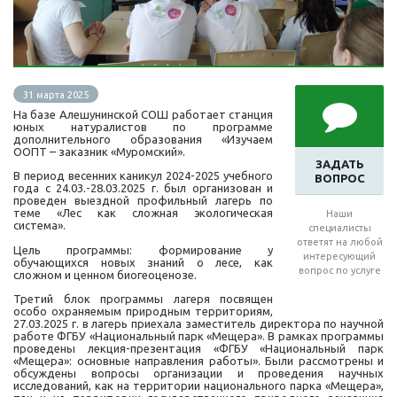
31 марта 2025
На базе Алешунинской СОШ работает станция
юных натуралистов по программе
дополнительного образования «Изучаем
ООПТ – заказник «Муромский».
ЗАДАТЬ
В период весенних каникул 2024-2025 учебного
ВОПРОС
года с 24.03.-28.03.2025 г. был организован и
проведен выездной профильный лагерь по
теме «Лес как сложная экологическая
Наши
система».
специалисты
ответят на любой
Цель программы: формирование у
интересующий
обучающихся новых знаний о лесе, как
вопрос по услуге
сложном и ценном биогеоценозе.
Третий блок программы лагеря посвящен
особо охраняемым природным территориям,
27.03.2025 г. в лагерь приехала заместитель директора по научной
работе ФГБУ «Национальный парк «Мещера». В рамках программы
проведены лекция-презентация «ФГБУ «Национальный парк
«Мещера»: основные направления работы». Были рассмотрены и
обсуждены вопросы организации и проведения научных
исследований, как на территории национального парка «Мещера»,