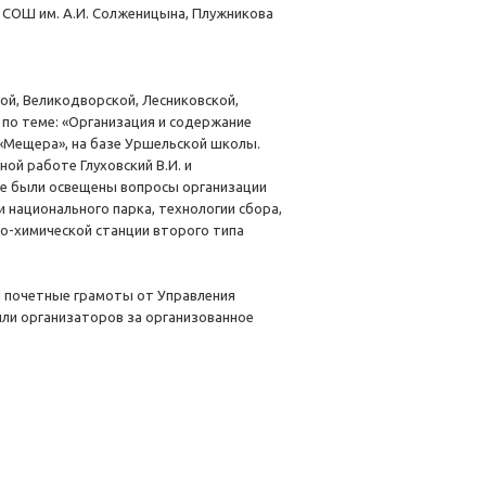
я СОШ им. А.И. Солженицына, Плужникова
кой, Великодворской, Лесниковской,
по теме: «Организация и содержание
 «Мещера», на базе Уршельской школы.
ой работе Глуховский В.И. и
ре были освещены вопросы организации
национального парка, технологии сбора,
о-химической станции второго типа
ы почетные грамоты от Управления
или организаторов за организованное