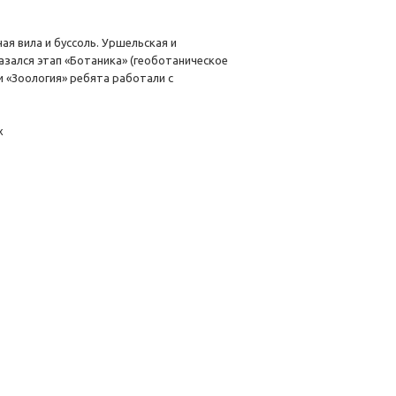
я вила и буссоль. Уршельская и
зался этап «Ботаника» (геоботаническое
и «Зоология» ребята работали с
х