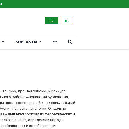
ИИ
RU
EN
...
М
КОНТАКТЫ
ршельский, прошел районный конкурс
льного района: Анопинская Курловская,
ды школ состояли из 2-х человек, каждый
умения по лесной экологии. Отдельно
 Каждый этап состоял из теоретических и
ческого этапа», определяли породы
х особенностях и хозяйственном