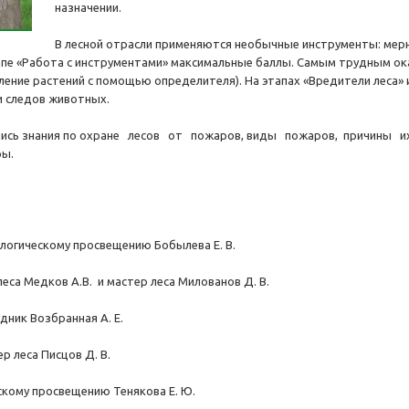
назначении.
В лесной отрасли применяются необычные инструменты: мерна
пе «Работа с инструментами» максимальные баллы. Самым трудным ока
ление растений с помощью определителя). На этапах «Вредители леса» 
 следов животных.
лись знания по охране лесов от пожаров, виды пожаров, причины и
ры.
ологическому просвещению Бобылева Е. В.
леса Медков А.В. и мастер леса Милованов Д. В.
дник Возбранная А. Е.
р леса Писцов Д. В.
ескому просвещению Тенякова Е. Ю.