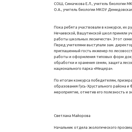
СОШ, Симачкова Е.Л., учитель биологии 
О.А., учитель биологии МКОУ Демидовска
Пока ребята участвовали в конкурсе, их р
Нечаевской, Вашутинской школ приняли у
работы школьных лесничеств». Этот семи
Перед учителями выступали зам. директор
приглашенный гость инженер по лесовосс
работы и оформления типовых форм докум
обработки и хранения семян, защита лес
национального парка «Мещера».
По итогам конкурса победителям, призер
образования Гусь-Хрустального района и
мероприятие, отметив его полезность и з
Светлана Майорова
Начальник отдела экологического просве