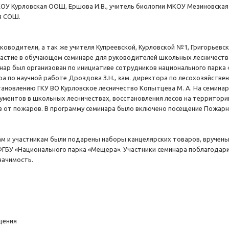
МКОУ Курловская ООШ, Ершова И.В., учитель биологии МКОУ Мезиновска
я СОШ.
уководители, а так же учителя Купреевской, Курловской №1, Григорьевс
частие в обучающем семинаре для руководителей школьных лесничеств 
нар был организован по инициативе сотрудников национального парка
а по научной работе Дроздова З.Н., зам. директора по лесохозяйственн
тановлению ГКУ ВО Курловское лесничество Копытцева М. А. На семина
ентов в школьных лесничествах, восстановления лесов на территории 
ов от пожаров. В программу семинара было включено посещение Пожарн
ам и участникам были подарены наборы канцелярских товаров, вручен
 ФГБУ «Национального парка «Мещера». Участники семинара поблагодар
начимость.
щения