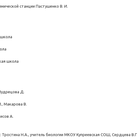
мической станции Пастушенко В. И.
 школа
кола
кая школа
Мудрецова Д.
., Макарова В.
исов А.
 Тростина Н.А., учитель биологии МКОУ Купреевская СОШ, Сердцева В.