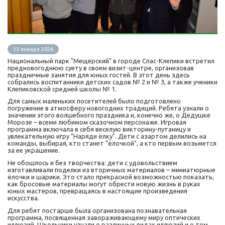
13 января 2026
Национальный парк "Мещерский" в городе Спас-Клепики встретил
предновогоднюю суету в своем визит-центре, организовав
праздничные занятия для юных гостей. В этот день здесь
собрались воспитанники детских садов № 2 и № 3, а также ученики
Клепиковской средней школы № 1.
Для самых маленьких посетителей было подготовлено
погружение в атмосферу новогодних традиций. Ребята узнали о
значении этого волшебного праздника и, конечно же, о Дедушке
Морозе – всеми любимом сказочном персонаже. Игровая
программа включала в себя веселую викторину-путаницу и
увлекательную игру "Наряди ёлку". Дети с азартом делились на
команды, выбирая, кто станет "ёлочкой", а кто первым возьмется
за ее украшение.
Не обошлось и без творчества: дети с удовольствием
изготавливали поделки из вторичных материалов – миниатюрные
ёлочки и шарики. Это стало прекрасной возможностью показать,
как бросовые материалы могут обрести новую жизнь в руках
юных мастеров, превращаясь в настоящие произведения
искусства.
Для ребят постарше была организована познавательная
программа, посвященная завораживающему миру оптических
иллюзий. Школьники узнали о различных видах иллюзий и о том,