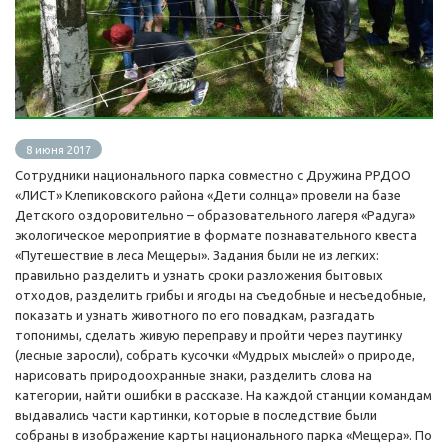
8 июня 2017
Сотрудники национального парка совместно с Дружина РРДОО
«ЛИСТ» Клепиковского района «Дети солнца» провели на базе
Детского оздоровительно – образовательного лагеря «Радуга»
экологическое мероприятие в формате познавательного квеста
«Путешествие в леса Мещеры». Задания были не из легких:
правильно разделить и узнать сроки разложения бытовых
отходов, разделить грибы и ягоды на съедобные и несъедобные,
показать и узнать животного по его повадкам, разгадать
топонимы, сделать живую переправу и пройти через паутинку
(лесные заросли), собрать кусочки «Мудрых мыслей» о природе,
нарисовать природоохранные знаки, разделить слова на
категории, найти ошибки в рассказе. На каждой станции командам
выдавались части картинки, которые в последствие были
собраны в изображение карты национального парка «Мещера». По