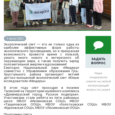
1 июля 2025
Экологический слет — это не только одна из
наиболее эффективных форм работы
экологического просвещения, но и прекрасная
возможность провести время с пользой,
узнать много нового и интересного об
ЗАДАТЬ
окружающем мире, а также получить заряд
ВОПРОС
положительной энергии и вдохновения!
Ежегодно Национальный парк «Мещера»
совместно с Управлением образования Гусь-
Наши
Хрустального района организуют летний
детско-юношеский экологический слет «Юные
специалисты
исследователи «Мещеры».
ответят на любой
интересующий
В этом году слет проходил в поселке
вопрос по услуге
Тасинский на территории музейного комплекса
«Древнерусский город. Русское подворье».
Участниками стали ребята из пяти районных
школ: МБОУ «Мезиновская СОШ», МБОУ
«Тащиловская ООШ», МБОУ «Золотковская СОШ», МБОУ
«Курловская СОШ», МБОУ «Лесниковская ООШ».
Программа слёта