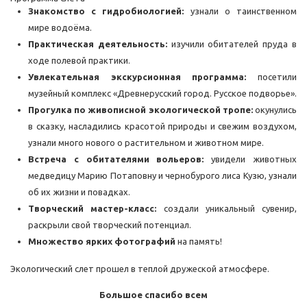
Знакомство с гидробиологией:
узнали о
таинственном
мире водоёма.
Практическая деятельность:
изучили обитателей пруда в
ходе полевой практики.
Увлекательная экскурсионная программа:
посетили
музейный комплекс «Древнерусский город. Русское подворье».
Прогулка по живописной экологической тропе:
окунулись
в сказку,
насладились красотой природы и свежим воздухом,
узнали много нового о растительном и животном мире.
Встреча с обитателями вольеров:
увидели животных
медведицу Марию Потаповну и чернобурого лиса Кузю, узнали
об их жизни и повадках.
Творческий мастер-класс:
создали уникальный сувенир,
раскрыли свой творческий потенциал.
Множество ярких фотографий
на память!
Экологический слет прошел в теплой дружеской атмосфере.
Большое спасибо всем